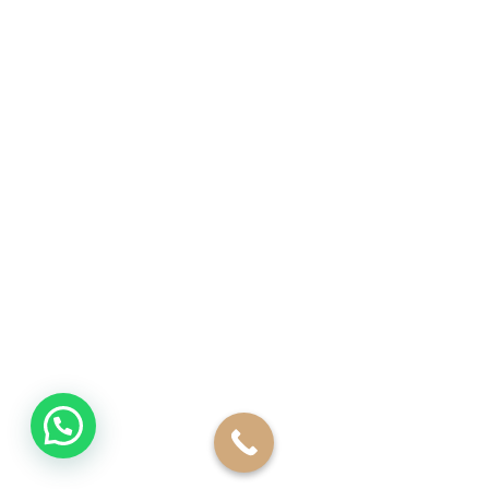
جراحات شد الوجه و الرقبة
تجميل الذقن
جراحات تجميل الجفون
جراحات تجميل الأذن
جراحات تجميل الأنف
جراحات الأيدي
جلسات التقشير الكيميائي
التجميل بواسطه الحقن
حقن البوتوكس
© 2024 جميع الحقوق محفوظة لدي دكتور محمد عماد الدين |