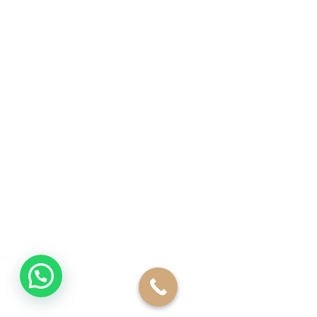
عيادة الاسكندرية
٣٣ ش مصطفي كامل امام نفق كليوباترا سموحه
الدور التاني
info@dr-mohamedemad.net
روابط مهمة
الصفحة الرئيسية
عن دكتور محمد عماد
قبل و بعد
مقالات
اتصل بنا